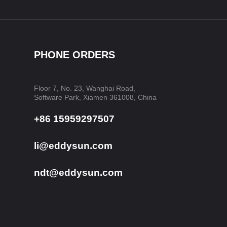
PHONE ORDERS
Floor 7, No. 23, Wanghai Road,
Software Park, Xiamen 361008, China
+86 15959297507
li@eddysun.com
ndt@eddysun.com