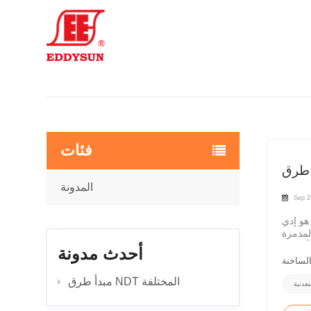
فئات
المدونة
Sep 2
روف أيضًا باسم اختبار التيار الدوامي وECT) واحدًا من العديد من طرق الاختبار
وب السطحية وتحت
أحدث مدونة
مبدأ طرق NDT المختلفة
عدنية