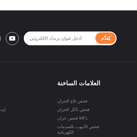
يُقدِّم
العلامات الساخنة
فحص قاع الخزان
فحص تآكل الخزان
إيد
فحص خزان MFL
فحص الأنبوب بالصدمات
الكهربائية