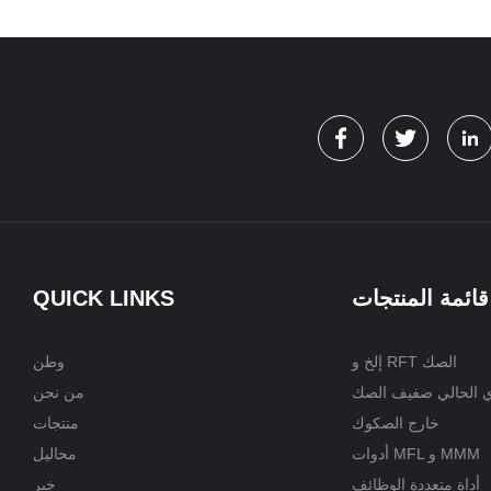
قائمة المنتجات
QUICK LINKS
إلخ و RFT الصك
وطن
ي الحالي صفيف الصك
من نحن
خارج الصكوك
منتجات
أدوات MFL و MMM
محاليل
أداة متعددة الوظائف
خبر