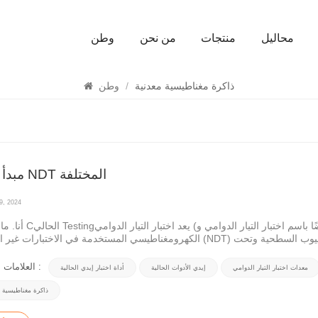
محاليل
منتجات
من نحن
وطن
يبحث
ذاكرة مغناطيسية معدنية
/
وطن
مبدأ طرق NDT المختلفة
9, 2024
أنا. ما هو إدي Cالحالي Testingيعد اختبار التيار الدوامي (المع
الكهرومغناطيسي المستخدمة في الاختبارات غير المدمرة (NDT) التي تستخدم الحث الكهرومغناطيسي لاكتشاف وتوصيف العي
السطحية في المواد الموصلة.مبدأ العلاج...
العلامات الساخنة :
معدات اختبار التيار الدوامي
إيدي الأدوات الحالية
أداة اختبار إيدي الحالية
ذاكرة مغناطيسية م