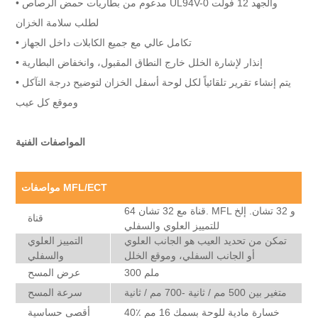
مدعوم من بطاريات حمض الرصاص UL94V-0 والجهد 12 فولت
•
لطلب سلامة الخزان
تكامل عالي مع جميع الكابلات داخل الجهاز
•
إنذار لإشارة الخلل خارج النطاق المقبول، وانخفاض البطارية
•
يتم إنشاء تقرير تلقائياً لكل لوحة أسفل الخزان لتوضيح درجة التآكل
•
وموقع كل عيب
المواصفات الفنية
مواصفات MFL/ECT
64 قناة مع 32 تشان. MFL و 32 تشان. إلخ
قناة
للتمييز العلوي والسفلي
تمكن من تحديد العيب هو الجانب العلوي
التمييز العلوي
أو الجانب السفلي، وموقع الخلل
والسفلي
300 ملم
عرض المسح
متغير بين 500 مم / ثانية -700 مم / ثانية
سرعة المسح
40٪ خسارة مادية للوحة بسمك 16 مم
أقصى حساسية