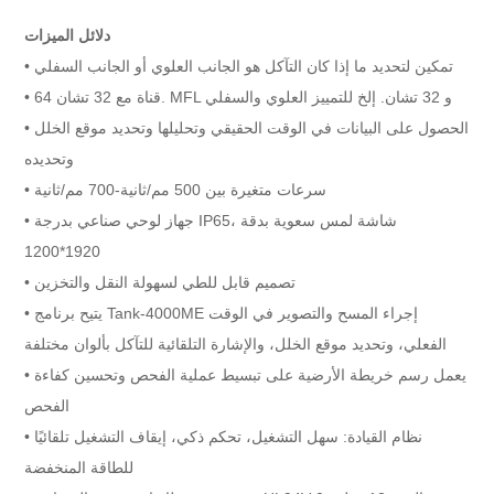
دلائل الميزات
تمكين لتحديد ما إذا كان التآكل هو الجانب العلوي أو الجانب السفلي
•
64 قناة مع 32 تشان. MFL و 32 تشان. إلخ للتمييز العلوي والسفلي
•
الحصول على البيانات في الوقت الحقيقي وتحليلها وتحديد موقع الخلل
•
وتحديده
سرعات متغيرة بين 500 مم/ثانية-700 مم/ثانية
•
جهاز لوحي صناعي بدرجة IP65، شاشة لمس سعوية بدقة
•
1920*1200
تصميم قابل للطي لسهولة النقل والتخزين
•
يتيح برنامج Tank-4000ME إجراء المسح والتصوير في الوقت
•
الفعلي، وتحديد موقع الخلل، والإشارة التلقائية للتآكل بألوان مختلفة
يعمل رسم خريطة الأرضية على تبسيط عملية الفحص وتحسين كفاءة
•
الفحص
نظام القيادة: سهل التشغيل، تحكم ذكي، إيقاف التشغيل تلقائيًا
•
للطاقة المنخفضة