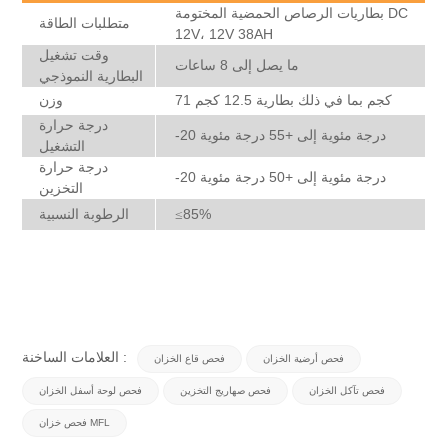
بطاريات الرصاص الحمضية المختومة DC
متطلبات الطاقة
12V، 12V 38AH
وقت تشغيل
ما يصل إلى 8 ساعات
البطارية النموذجي
71 كجم بما في ذلك بطارية 12.5 كجم
وزن
درجة حرارة
-20 درجة مئوية إلى +55 درجة مئوية
التشغيل
درجة حرارة
-20 درجة مئوية إلى +50 درجة مئوية
التخزين
85%
الرطوبة النسبية
≤
العلامات الساخنة :
فحص أرضية الخزان
فحص قاع الخزان
فحص تآكل الخزان
فحص صهاريج التخزين
فحص لوحة أسفل الخزان
فحص خزان MFL