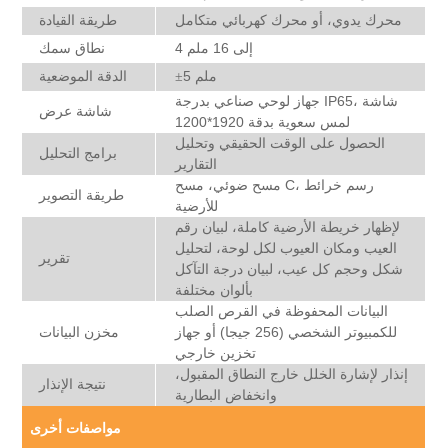
محرك يدوي، أو محرك كهربائي متكامل
طريقة القيادة
4 إلى 16 ملم
نطاق سمك
5 ملم
الدقة الموضعية
±
جهاز لوحي صناعي بدرجة IP65، شاشة
شاشة عرض
لمس سعوية بدقة 1920*1200
الحصول على الوقت الحقيقي وتحليل
برامج التحليل
التقارير
مسح ضوئي، مسح C، رسم خرائط
طريقة التصوير
للأرضية
لإظهار خريطة الأرضية كاملة، لبيان رقم
العيب ومكان العيوب لكل لوحة، لتحليل
تقرير
شكل وحجم كل عيب، لبيان درجة التآكل
بألوان مختلفة
البيانات المحفوظة في القرص الصلب
للكمبيوتر الشخصي (256 جيجا) أو جهاز
مخزن البيانات
تخزين خارجي
إنذار لإشارة الخلل خارج النطاق المقبول،
نتيجة الإنذار
وانخفاض البطارية
مواصفات أخرى