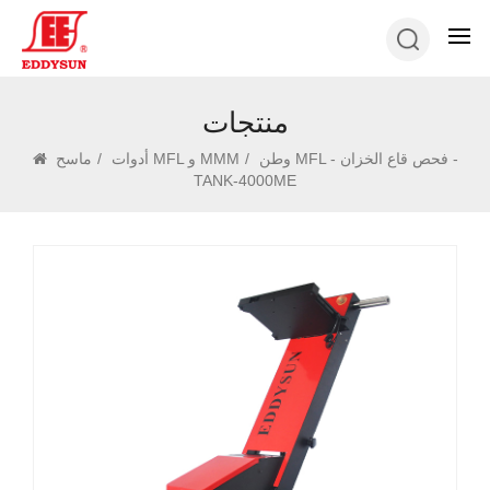
منتجات
وطن
/
أدوات MFL و MMM
/
ماسح MFL - فحص قاع الخزان -
TANK-4000ME