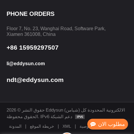
PHONE ORDERS
Floor 7, No. 23, Wanghai Road, Software Park,
يتعلم أكثر
يتعلم أكثر
Xiamen 361008, China
+86 15959297507
li@eddysun.com
ndt@eddysun.com
حقوق النشر © 2026 Eddysun (شيامن) الالكترونية المحدودة كل
الحقوق محفوظة. IPv6 دعم الشبكة
مطلوب الان
|
|
|
سياسة الخصوصية
XML
خريطة الموقع
المدونة