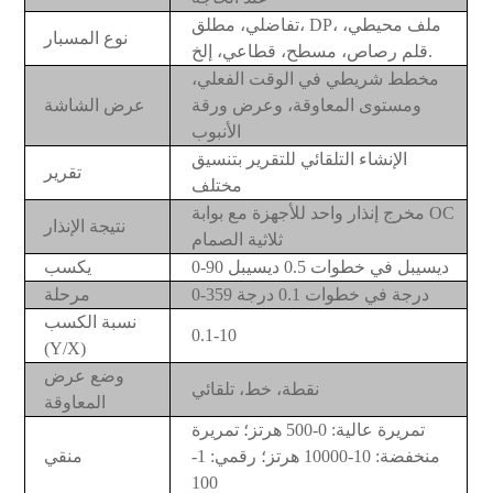
تفاضلي، مطلق، DP، ملف محيطي،
نوع المسبار
قلم رصاص، مسطح، قطاعي، إلخ.
مخطط شريطي في الوقت الفعلي،
ومستوى المعاوقة، وعرض ورقة
عرض الشاشة
الأنبوب
الإنشاء التلقائي للتقرير بتنسيق
تقرير
مختلف
مخرج إنذار واحد للأجهزة مع بوابة OC
نتيجة الإنذار
ثلاثية الصمام
0-90 ديسيبل في خطوات 0.5 ديسيبل
يكسب
0-359 درجة في خطوات 0.1 درجة
مرحلة
نسبة الكسب
0.1-10
(Y/X)
وضع عرض
نقطة، خط، تلقائي
المعاوقة
تمريرة عالية: 0-500 هرتز؛ تمريرة
منخفضة: 10-10000 هرتز؛ رقمي: 1-
منقي
100