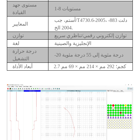
مستوى جهد
1-8 مستويات
القيادة
أستم، جب/T4730.6-2005، دلت 883-
المعايير
2004 الخ.
توازن إلكتروني رقمي/تناظري سريع
توازن
الإنجليزية والصينية
لغة
درجة حرارة
-20 درجة مئوية إلى 55 درجة مئوية
التشغيل
2.7 كجم؛ 292 مم × 214 مم × 69 مم
أبعاد الأداة