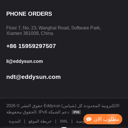
PHONE ORDERS
يتعلم أكثر
Floor 7, No. 23, Wanghai Road, Software Park,
يتعلم أكثر
Xiamen 361008, China
+86 15959297507
li@eddysun.com
ndt@eddysun.com
حقوق النشر © 2026 Eddysun (شيامن) الالكترونية المحدودة كل
الحقوق محفوظة. IPv6 دعم الشبكة
مطلوب الان
|
|
|
سياسة الخصوصية
XML
خريطة الموقع
المدونة