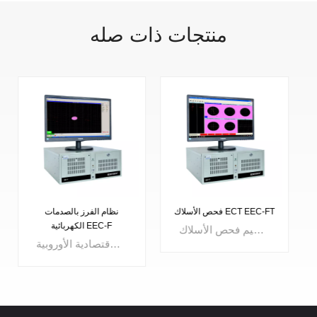
منتجات ذات صله
إيدي الحالي للكشف عن
فحص الأسلاك ECT EEC-FT
الخلل SMART-201
تم تصميم فحص الأسلاك EEC-FT ECT مع 5 قنوات اختبار مستقلة يمكنها اختبار 5 خطوط في نفس الوقت. يمكن التحكم في بداية ونهاية كل قناة على حدة. نظام التقرير القوي الاختياري يجعل تحليل بيانات الاختبار سهلاً. يتم استخدامه على نطاق واسع لفحص أسلاك التنغستن وفحص أسلاك الموليبدينوم.
هذا التيار الدوامي القوي الجديد عيب الكاشف يجعل الفحص اليدوي أسهل وأسرع وأكثر دقة. يتم تضمين فحص العيوب وفحص اللحام وقياس الموصلية وقياس سمك الطلاء في هذا الجهاز. تصميم الكل في واحد يجعل الجسم الصغير يتمتع بوظيفة قوية.