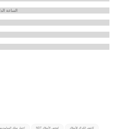
الساعة الدا
كاشف الكراك للأسلاك
NDT لفحص الأسلاك
اختبار سلك الموليبدينو