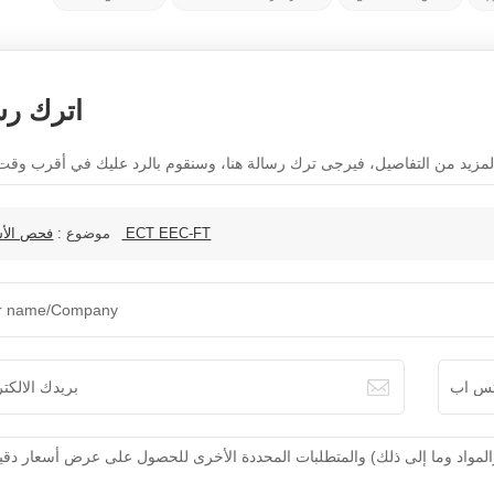
اترك رس
فحص الأسلاك ECT EEC-FT
موضوع :