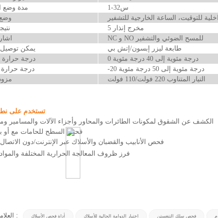
1-32س
مدة وضع ا
خلية للتوقيت، الساعة الخارجية للتشفير
وضع 
5 مخرج إنذار
نتيجة
NC و NO للمسح الضوئي والتشفير
اشار
طابعة ليزر إبسون/إتش بي
يمكن توصيل ا
0 درجة مئوية إلى 40 درجة مئوية
درجة حرارة ا
-20 درجة مئوية إلى 50 درجة مئوية
درجة حرارة 
التيار المتناوب 220 فولت/110 فولت
مزود
تستخدم على نطا
الكشف عن الشقوق لمكونات الطائرات والمحاور وأجزاء الآلات والمسامير وما
فحص السطح للحامات مع أو بد
فحص الأنابيب والقضبان والأسلاك عبر الإنترنت/دون الاتصال ب
فرز ظروف المعالجة الحرارية المختلفة والمواد 
العلامات الساخنة :
م
فحص سلك التنغستن
اختبار الدوامة الحالية للأسلاك
أداة فحص الأسلاك