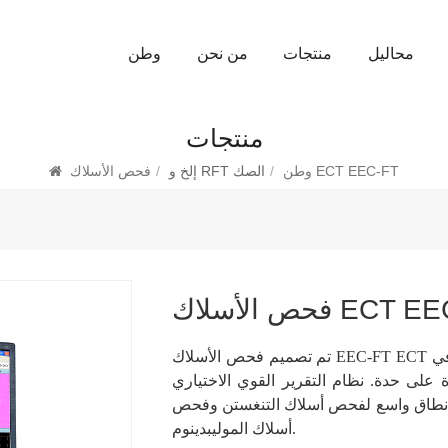
محاليل
منتجات
من نحن
وطن
منتجات
فحص الأسلاك ECT EEC-FT
وطن
/
إلخ و RFT الصك
/
لاك ECT EEC-FT
تم تصميم فحص الأسلاك EEC-FT ECT مع 5 قنوات اختبار مستقلة يمكنها اختبار 5 خطوط في
 على حدة. نظام التقرير القوي الاختياري
على نطاق واسع لفحص أسلاك التنغستن وفحص
أسلاك الموليبدينوم.