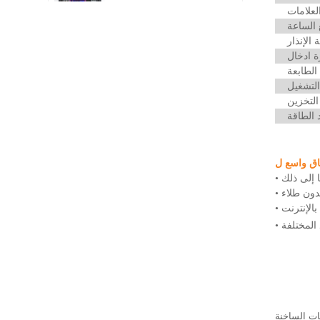
اقرأ أكثر
لعلامات
الساعة
 الإنذار
فحص المواد المركبة -
ة ادخال
اختبار غير مدمر SMART-
لطابعة
6MK | إديسون
اقرأ أكثر
لتشغيل
التخزين
 الطاقة
ماسحات فحص اللحام
SMART-501
اقرأ أكثر
ق واسع ل
 إلى ذلك
•
اختبار المعالجة الحرارية
ون طلاء
•
EEC-58F
الإنترنت
•
اقرأ أكثر
المختلفة
•
اختبار الذاكرة المغناطيسية
المعدنية - تركيز الإجهاد
EMS-2003C
اقرأ أكثر