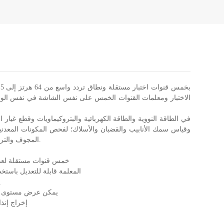
الاختبار ومعلمات القنوات الخمس على نفس الشاشة في نفس الوقت.
وقياس سمك الأنابيب والقضبان والأسلاك؛ لفحص المكونات المعدنية
المجوف والترباس وما إلى ذلك. نظام التقرير يجعله شائعًا جدًا لفحص سلك التنغستن وسلك الموليبدينوم.
• خمس قنوات مستقلة لعدد 5 ملفات على الأكثر في نفس الوقت ويمكن التحكم في بداية ونهاية كل قنا
• المعلمة قابلة للتعديل باس
•
• يمكن عرض مستوى ا
• إخراج إن