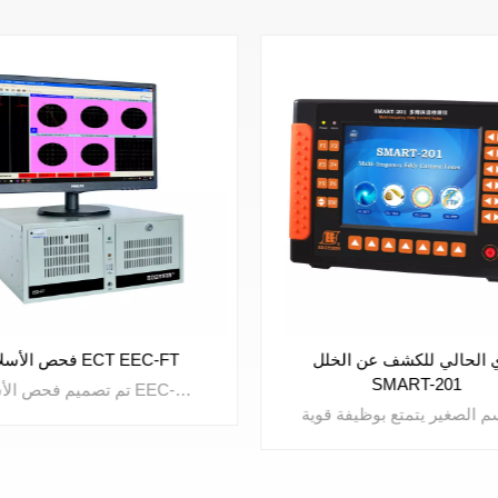
ي الحالي للكشف عن الخلل
فحص الأسلاك ECT EEC-FT
SMART-201
تم تصميم فحص الأسلاك EEC-FT ECT مع 5 قنوات اختبار مستقلة يمكنها اختبار 5 خطوط في نفس الوقت. يمكن التحكم في بداية ونهاية كل قناة على حدة. نظام التقرير القوي الاختياري يجعل تحليل بيانات الاختبار سهلاً. يتم استخدامه على نطاق واسع لفحص أسلاك التنغستن وفحص أسلاك الموليبدينوم.