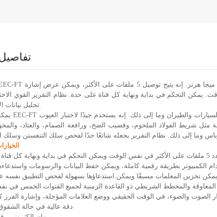
تفاصيل 
 يمكن التحكم في بداية ونهاية كل قناة على حدة. نظام التقرير القوي الاخت
تحليل بيانات الاختبار سهلاً.
يمكن استخدام EEC-FT في الطاقة النووية و
 مثل شريط الفولاذ الملحوم، وقضيب الضخ، ورافعة الصمام، والعتاد، والمحور
الخيارا
ة على حدة
تخدام الكمبيوتر بطريقة رقمية كاملة، ويمكن حفظ البيانات والرسومات واستدعاءها
 يمكن تخزين المعلمات مسبقًا ويمكن استدعاؤها بسهولة لفحص التطبيق نفسه عن
لمعاوقة والمخطط الشريطي ذو القاعدة الزمنية لجميع القنوات الخمس في ن
ذار الصوت والضوء، في الوقت الحقيقي ووضع العلامات المؤجلة، وإشارة الفرز كل
• دقة عالية في حالة الشقوق
• ميزان إلكتروني ر