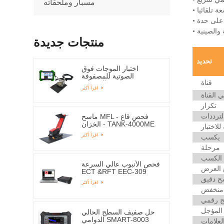
مسبار وملحقاته
 تلقائيا
 على حدة
ة والصينية
منتجات جديدة
تحديد
اختبار الموجات فوق
الصوتية للمصفوفة
قناة
المرحلية (PAUT) ESPA-
اقرأ أكثر
1000
 القناة
تكرار
ماسح MFL - فحص قاع
لترددات
الخزان - TANK-4000ME
اختبار
اقرأ أكثر
يكسب
مرحلة
فحص الأنبوب عالي السرعة
العرض
ECT &RFT EEC-309
 دقيق
اقرأ أكثر
 منخفض
 رقمي
 المؤجل
حل صفيف السطح الحالي
الدوامي SMART-8003
لعلامات