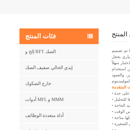
المنتج
فئات المنتج
تم تصميم EEC-FT بخمس قنوات اختبار مستقلة ونطاق تردد واسع من 64 هرتز إلى 5 ميجا هرتز. إنه يتيح توصيل 5 ملفات على الأكثر، ويمكن عرض إشارة
إلخ و RFT الصك
ياري يجعل
إيدي الحالي صفيف الصك
الطاقة الكهربائية والبتروكيماويات وقطع غيار السيارات والطيران وما إلى ذلك. إنه يستخدم جيدًا لاختبار العيوب
، والعمود
خارج الصكوك
ت المتقدمة
أدوات MFL و MMM
 للتحليل
د الحاجة
فس الوقت
أداة متعددة الوظائف
ها متاحة
 الصغيرة
قمي سريع