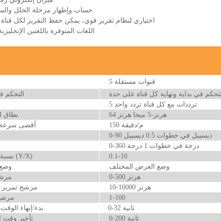
• حساب وإظهار مرحلة الخلل والسعة
• اختياري لنظام تقرير قوي، يمكن حفظ التقرير لكل قناة
• اللغات المتوفرة باللغتين الإنجليزي
5 قنوات مستقلة
تحكم في بداية ونهاية كل قناة على حدة
التحكم في
5 ترددات مع كل قناة تردد واحد
64 هرتز-5 ميجا هرتز
نطاق ا
150 م/دقيقة
أقصى سرعة لل
0-90 ديسيبل في خطوات 0.5 ديسيبل
0-360 درجة في خطوات 1 درجة
0.1-10
نسبة الكسب (Y/X)
وضع العرض المختلف
وضع 
0-500 هرتز
مرشح
10-10000 هرتز
مرشح تمرير
1-100
مرشح
0-32 ثانية
بدء/إنهاء الوقت
0-200 ثانية
تأخير وقت ا