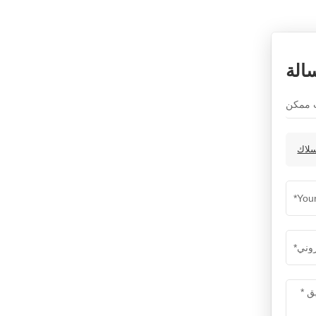
فحص اللحام NDT
SMART-208 | إديسون
اقرأ أكثر
الة
فحص لحام الأنابيب ECT
EEC-22S
اقرأ أكثر
يده إيدي الحالي للكشف
عن الخلل على المبيعات X1
اقرأ أكثر
نظام المسح اليدوي MFL
MFL-4016
اقرأ أكثر