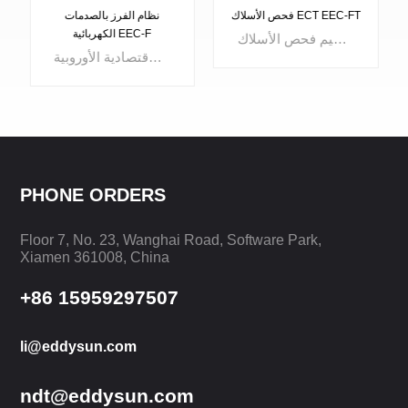
فحص الأسلاك ECT EEC-FT
نظام الفرز بالصدمات
الكهربائية EEC-F
تم تصميم فحص الأسلاك EEC-FT ECT مع 5 قنوات اختبار مستقلة يمكنها اختبار 5 خطوط في نفس الوقت. يمكن التحكم في بداية ونهاية كل قناة على حدة. نظام التقرير القوي الاختياري يجعل تحليل بيانات الاختبار سهلاً. يتم استخدامه على نطاق واسع لفحص أسلاك التنغستن وفحص أسلاك الموليبدينوم.
الجماعة الاقتصادية الأوروبية-F فرز العلاج بالصدمات الكهربائية يتم توفير نظام لفرز الصلابة، وفرز المواد، وفرز المعالجة الحرارية. ويمكن استخدامه لفحص وفرز الأنابيب المعدنية, الحانات, الأسلاكوقطع غيار السيارات والصمامات ومختلف مكونات معدنية. يمكن أيضًا فصل الفرق في الهيكل وصلابة السطح وعمق العلبة بشكل جيد.
PHONE ORDERS
يتعلم أكثر
Floor 7, No. 23, Wanghai Road, Software Park,
يتعلم أكثر
Xiamen 361008, China
+86 15959297507
li@eddysun.com
ndt@eddysun.com