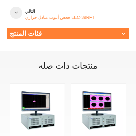
التالي
فحص أنبوب مبادل حراري EEC-39RFT
فئات المنتج
منتجات ذات صله