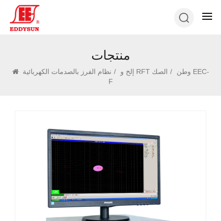
منتجات
وطن
/
إلخ و RFT الصك
/
نظام الفرز بالصدمات الكهربائية EEC-
F