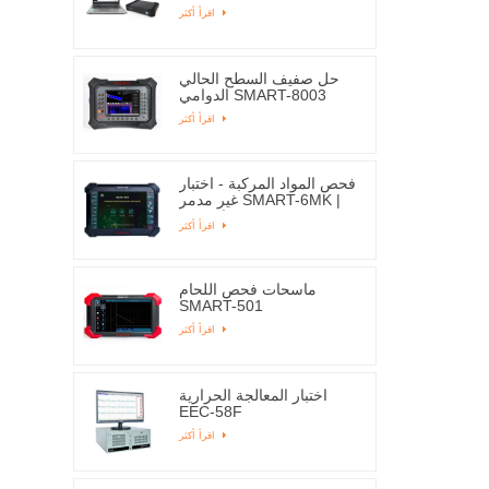
اقرأ أكثر
حل صفيف السطح الحالي
الدوامي SMART-8003
اقرأ أكثر
فحص المواد المركبة - اختبار
غير مدمر SMART-6MK |
إديسون
اقرأ أكثر
ماسحات فحص اللحام
SMART-501
اقرأ أكثر
اختبار المعالجة الحرارية
EEC-58F
اقرأ أكثر