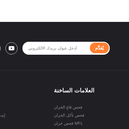
يُقدِّم
العلامات الساخنة
فحص قاع الخزان
فحص تآكل الخزان
إيد
فحص خزان MFL