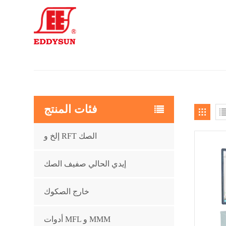
فئات المنتج
إلخ و RFT الصك
إيدي الحالي صفيف الصك
خارج الصكوك
أدوات MFL و MMM