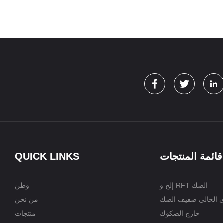
قائمة المنتجات
QUICK LINKS
إلخ و RFT الصك
وطن
ي الحالي صفيف الصك
من نحن
خارج الصكوك
منتجات