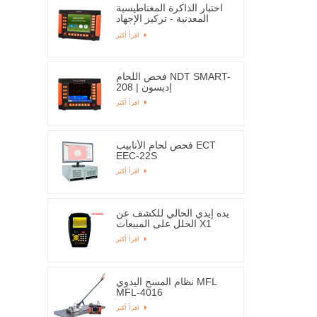
اختبار الذاكرة المغناطيسية
المعدنية - تركيز الإجهاد
EMS-2003C
اقرأ أكثر
فحص اللحام NDT SMART-
208 | إديسون
اقرأ أكثر
فحص لحام الأنابيب ECT
EEC-22S
اقرأ أكثر
يده إيدي الحالي للكشف عن
الخلل على المبيعات X1
اقرأ أكثر
نظام المسح اليدوي MFL
MFL-4016
اقرأ أكثر