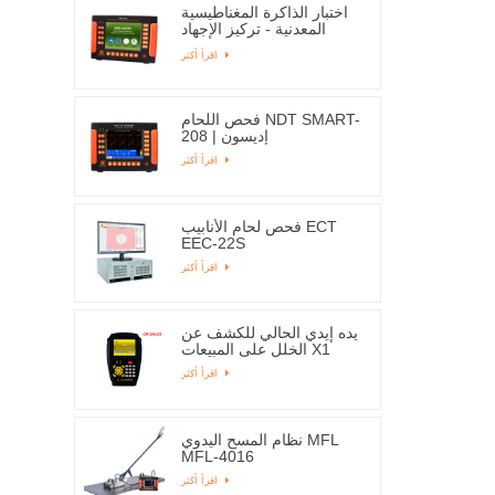
اختبار الذاكرة المغناطيسية
المعدنية - تركيز الإجهاد
EMS-2003C
اقرأ أكثر
فحص اللحام NDT SMART-
208 | إديسون
اقرأ أكثر
فحص لحام الأنابيب ECT
EEC-22S
اقرأ أكثر
يده إيدي الحالي للكشف عن
الخلل على المبيعات X1
اقرأ أكثر
نظام المسح اليدوي MFL
MFL-4016
اقرأ أكثر