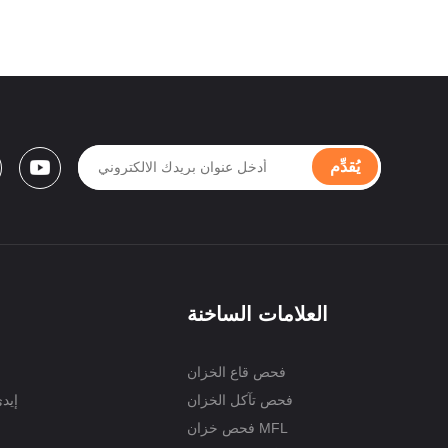
يُقدِّم
العلامات الساخنة
فحص قاع الخزان
فحص تآكل الخزان
إيد
فحص خزان MFL