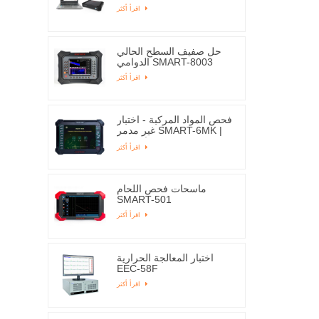
اقرأ أكثر
حل صفيف السطح الحالي
الدوامي SMART-8003
اقرأ أكثر
فحص المواد المركبة - اختبار
غير مدمر SMART-6MK |
إديسون
اقرأ أكثر
ماسحات فحص اللحام
SMART-501
اقرأ أكثر
اختبار المعالجة الحرارية
EEC-58F
اقرأ أكثر