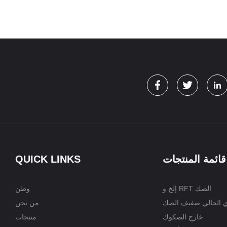
قائمة المنتجات
QUICK LINKS
إلخ و RFT الصك
وطن
ي الحالي صفيف الصك
من نحن
خارج الصكوك
منتجات