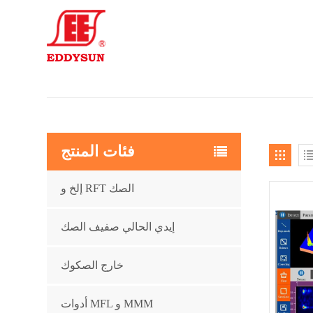
فئات المنتج
إلخ و RFT الصك
إيدي الحالي صفيف الصك
خارج الصكوك
أدوات MFL و MMM