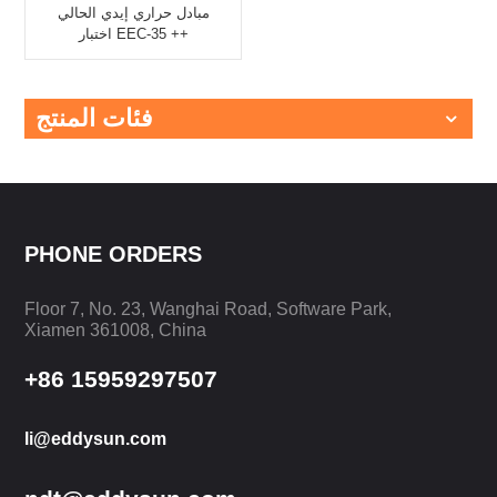
مبادل حراري إيدي الحالي
اختبار EEC-35 ++
فئات المنتج
PHONE ORDERS
Floor 7, No. 23, Wanghai Road, Software Park,
Xiamen 361008, China
+86 15959297507
li@eddysun.com