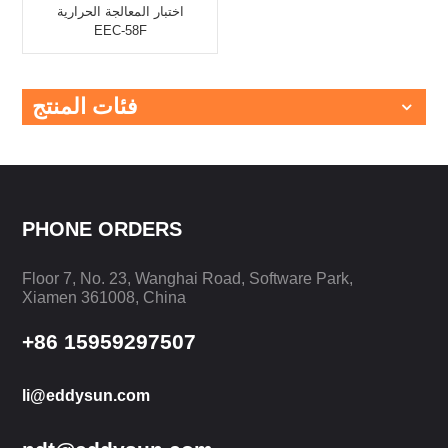
اختبار المعالجة الحرارية
EEC-58F
فئات المنتج
PHONE ORDERS
Floor 7, No. 23, Wanghai Road, Software Park,
Xiamen 361008, China
+86 15959297507
li@eddysun.com