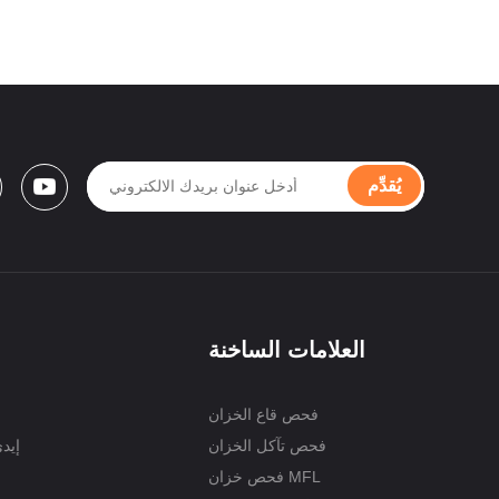
يُقدِّم
العلامات الساخنة
فحص قاع الخزان
فحص تآكل الخزان
إيد
فحص خزان MFL