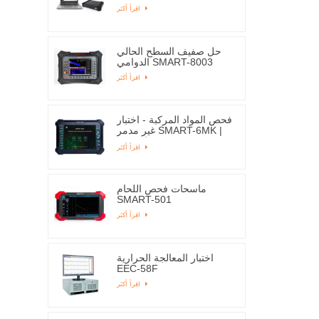
اقرأ أكثر
حل صفيف السطح الحالي
الدوامي SMART-8003
اقرأ أكثر
فحص المواد المركبة - اختبار
غير مدمر SMART-6MK |
إديسون
اقرأ أكثر
ماسحات فحص اللحام
SMART-501
اقرأ أكثر
اختبار المعالجة الحرارية
EEC-58F
اقرأ أكثر