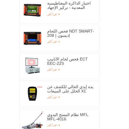
اختبار الذاكرة المغناطيسية
المعدنية - تركيز الإجهاد
EMS-2003C
اقرأ أكثر
فحص اللحام NDT SMART-
208 | إديسون
اقرأ أكثر
فحص لحام الأنابيب ECT
EEC-22S
اقرأ أكثر
يده إيدي الحالي للكشف عن
الخلل على المبيعات X1
اقرأ أكثر
نظام المسح اليدوي MFL
MFL-4016
اقرأ أكثر