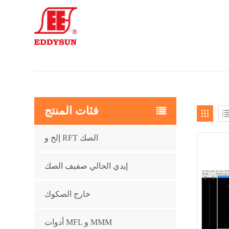
فئات المنتج
إلخ و RFT الصك
إيدي الحالي صفيف الصك
خارج الصكوك
أدوات MFL و MMM