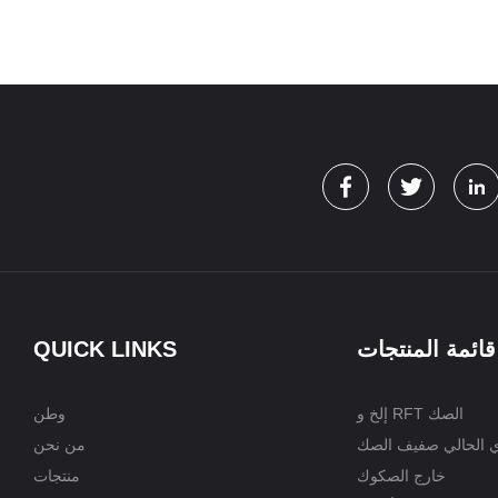
قائمة المنتجات
QUICK LINKS
إلخ و RFT الصك
وطن
ي الحالي صفيف الصك
من نحن
خارج الصكوك
منتجات