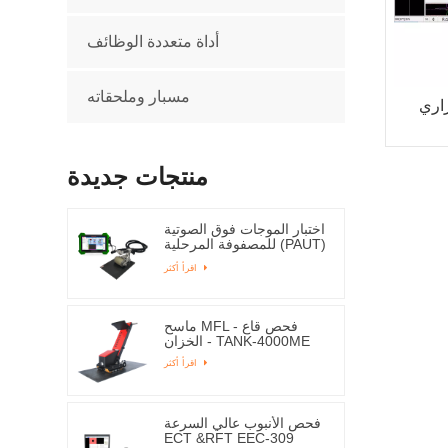
أداة متعددة الوظائف
مسبار وملحقاته
ECT R
منتجات جديدة
اختبار الموجات فوق الصوتية
للمصفوفة المرحلية (PAUT)
ESPA-1000
اقرأ أكثر
ماسح MFL - فحص قاع
الخزان - TANK-4000ME
اقرأ أكثر
فحص الأنبوب عالي السرعة
ECT &RFT EEC-309