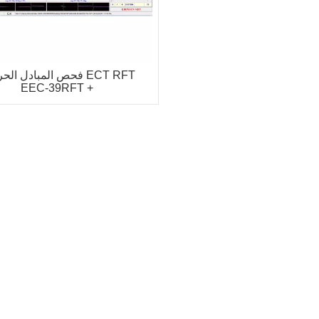
فحص المبادل الحراري FT
EEC-39RFT +