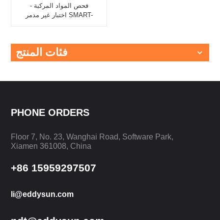
فحص المواد المركبة -
اختبار غير مدمر SMART-
6MK | إديسون
فئات المنتج
PHONE ORDERS
Floor 7, No. 23, Wanghai Road, Software Park,
Xiamen 361008, China
+86 15959297507
li@eddysun.com