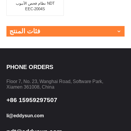
نظام فحص الأنبوب NDT
EEC-2004S
فئات المنتج
PHONE ORDERS
Floor 7, No. 23, Wanghai Road, Software Park,
Xiamen 361008, China
+86 15959297507
li@eddysun.com