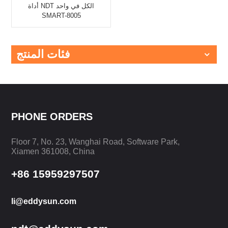
أداة NDT الكل في واحد
SMART-8005
فئات المنتج
PHONE ORDERS
Floor 7, No. 23, Wanghai Road, Software Park,
Xiamen 361008, China
+86 15959297507
li@eddysun.com